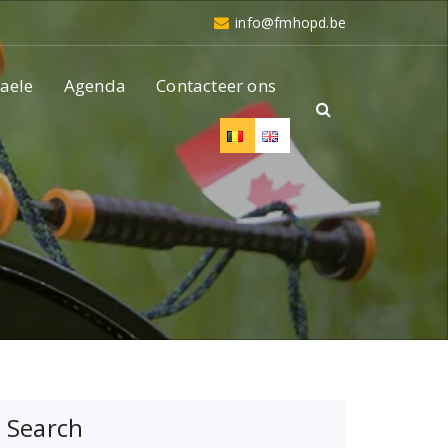
info@fmhopd.be
aele
Agenda
Contacteer ons
Search