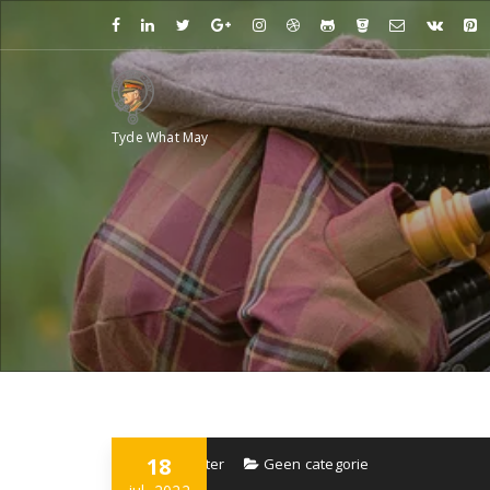
Spring
naar
de
inhoud
Tyde What May
18
webmaster
Geen categorie