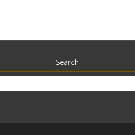
Search
Zoeken
naar: